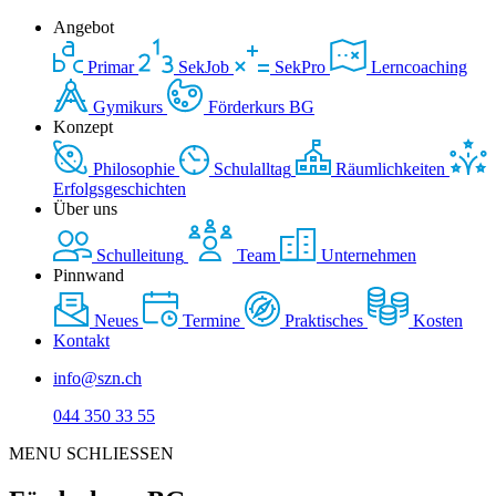
Angebot
Primar
SekJob
SekPro
Lerncoaching
Gymikurs
Förderkurs BG
Konzept
Philosophie
Schulalltag
Räumlichkeiten
Erfolgsgeschichten
Über uns
Schulleitung
Team
Unternehmen
Pinnwand
Neues
Termine
Praktisches
Kosten
Kontakt
info@szn.ch
044 350 33 55
MENU
SCHLIESSEN